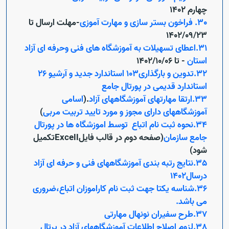
چهارم 1402
30. فراخون بستر سازی و مهارت آموزی
-مهلت ارسال تا
1402/09/23
Open s
31.اعطای تسهیلات به آموزشگاه های فنی وحرفه ای آزاد
استان
- تا 1402/10/06
Open s
32.تدوین و بارگذاری103 استاندارد جدید و آرشیو 26
Open s
استاندارد قدیمی در پورتال جامع
33.ارتقا مهارتهای آموزشگاههای آزاد
.(
اسامی
آموزشگاههای دارای مجوز و مورد تایید تربیت مربی
)
34.نحوه ثبت نام اتباع توسط اموزشگاه ها در پورتال
جامع سازمان
(صفحه دوم در قالب فایلExcellتکمیل
شود)
35.نتایج رتبه بندی آموزشگاههای فنی و حرفه ای آزاد
درسال1402
36.شناسه یکتا جهت ثبت نام کاراموزان اتباع،ضروری
می باشد.
37.طرح سفیران نونهال مهارتی
38.لزوم اصلاح اطلاعات آموزشگاههای آزاد در پرتال