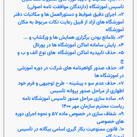
Open s
تأسیس آموزشگاه (دارندگان موافقت نامه اصولی)
02. اجرای دقیق ضوابط و دستورالعمل ها و مکاتبات دفتر
آمورشگاه های آزاد از قبیل رعایت نکات مربوط به مکان
آموزشگاه
03. بلامانع بودن برگزاری همایش ها و ورکشاپ و ...
04. پایش سامانه اماکن آموزشگاه ها در پورتال
05. حذف تاییدیه اماکن آموزشگاه های نوع الف و ب و
ج
06. حذف صدور گواهینامه های شرکت در دوره آموزشی
در اموزشگاه ها
07. حذف عدم سو ء پیشینه - طرح توجیهی و فرم خود
Open s
اظهاری از مراحل صدور پروانه تأسیس
08. ساده سازی مراحل صدور تأسیس آموزشگاه نامه
Open s
ریاست محترم سازمان مهر 1400
09. شفاف سازی در خصوص ماده 57 و نحوه اجرای دوره
های خصوصی
10. قانون ممنوعیت بکار گیری اسامی بیگانه در تأسیس
آموزشگاه