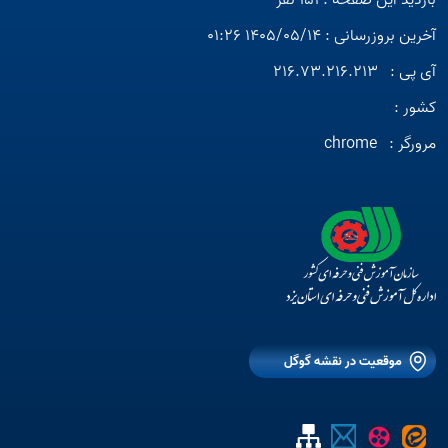
بازدید این صفحه : 151 نفر
آخرین بروزرسانی : 1405/05/14 01:26
آی پی :
216.73.216.213
کشور :
مرورگر :
chrome
موقعیت در نقشه گوگل