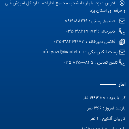
آدرس : یزد، بلوار دانشجو، مجتمع ادارات، اداره کل آموزش فنی
و حرفه ای استان یزد
صندوق پستی : 8916188316
دبیرخانه : 38249973-035
فاکس دبیرخانه : 38249973-035
پست الکترونیکی :
info.yazd@irantvto.ir
تلفن تماس :
5-8250081-035
آمار
کل بازدید : 1994158 نفر
بازدید امروز : 366 نفر
کاربران آنلاین : 1 نفر