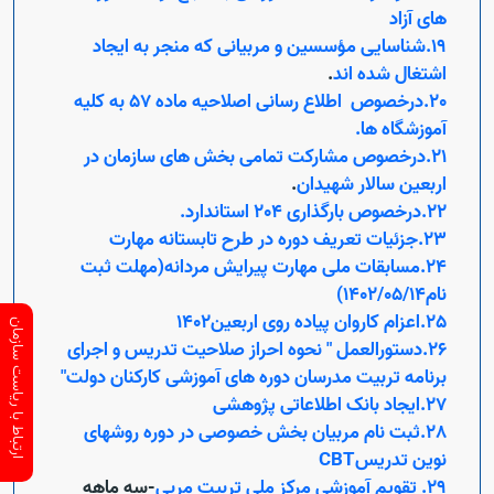
های آزاد
19.شناسایی مؤسسین و مربیانی که منجر به ایجاد
اشتغال شده اند
.
Open s
20.درخصوص اطلاع رسانی اصلاحیه ماده 57 به کلیه
آموزشگاه ها.
Open s
21.درخصوص مشارکت تمامی بخش های سازمان در
اربعین سالار شهیدان
.
22.درخصوص بارگذاری 204 استاندارد.
23.جزئیات تعریف دوره در طرح تابستانه مهارت
24.مسابقات ملی مهارت پیرایش مردانه(مهلت ثبت
نام1402/05/14)
25.اعزام کاروان پیاده روی اربعین1402
ارتباط با ریاست سازمان
26.دستورالعمل " نحوه احراز صلاحیت تدریس و اجرای
برنامه تربیت مدرسان دوره های آموزشی کارکنان دولت"
27.ایجاد بانک اطلاعاتی پژوهشی
28.ثبت نام مربیان بخش خصوصی در دوره روشهای
Open s
نوین تدریسCBT
29. تقویم آموزشی مرکز ملی تربیت مربی
-سه ماهه