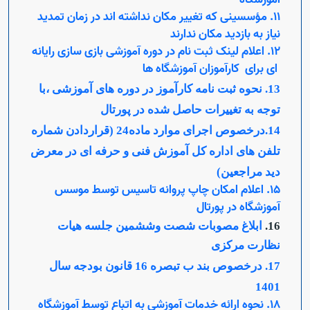
11. مؤسسینی که تغییر مکان نداشته اند در زمان تمدید
نیاز به بازدید مکان ندارند
12. اعلام لینک ثبت نام در دوره آموزشی بازی سازی رایانه
ای برای کارآموزان آموزشگاه ها
13. نحوه ثبت نامه کارآموز در دوره های آموزشی ،با
توجه به تغییرات حاصل شده در پورتال
Open s
14.
درخصوص اجرای موارد ماده24 (قراردادن شماره
تلفن های اداره کل آموزش فنی و حرفه ای در معرض
دید مراجعین)
15. اعلام امکان چاپ پروانه تاسیس توسط موسس
آموزشگاه در پورتال
16.
ابلاغ مصوبات شصت وششمین جلسه هیات
نظارت مرکزی
17. درخصوص بند ب تبصره 16 قانون بودجه سال
1401
18. نحوه ارائه خدمات آموزشی به اتباع توسط آموزشگاه