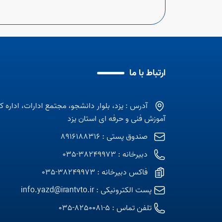
ارتباط با ما
آدرس : یزد، بلوار دانشجو، مجتمع ادارات، اداره ک
آموزش فنی و حرفه ای استان یزد
صندوق پستی : 8916188316
دبیرخانه : 38249973-035
فاکس دبیرخانه : 38249973-035
پست الکترونیکی :
info.yazd@irantvto.ir
تلفن تماس :
5-8250081-035