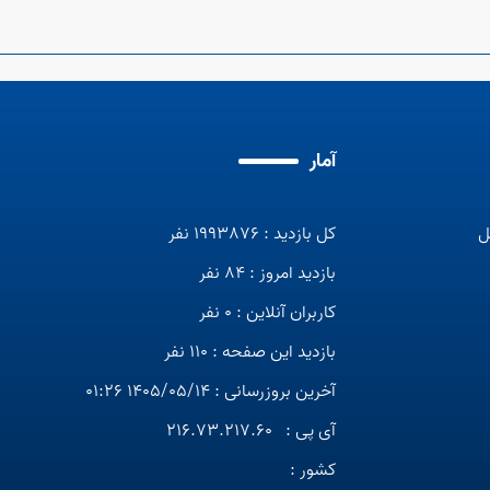
آمار
ل
کل بازدید : 1993876 نفر
بازدید امروز : 84 نفر
کاربران آنلاین : 0 نفر
بازدید این صفحه : 110 نفر
آخرین بروزرسانی : 1405/05/14 01:26
آی پی :
216.73.217.60
کشور :