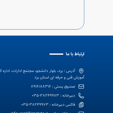
ارتباط با ما
آدرس : یزد، بلوار دانشجو، مجتمع ادارات، اداره ک
آموزش فنی و حرفه ای استان یزد
صندوق پستی : 8916188316
دبیرخانه : 38249973-035
فاکس دبیرخانه : 38249973-035