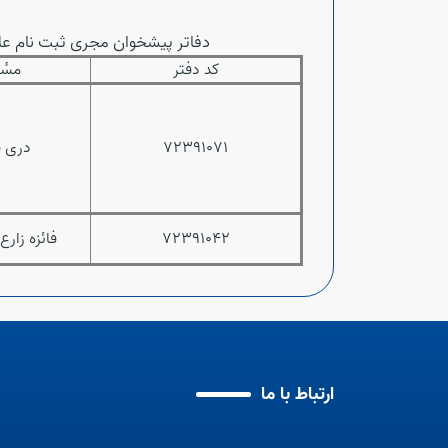
دفاتر پیشخوان مجری ثبت نام عل
کد دفتر
مسٔ
72391071
دری ف
72391042
فائزه زارع
ارتباط با ما