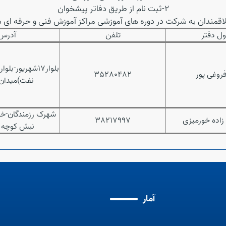
2-ثبت نام از طریق دفاتر پیشخوان
اقمندان به شرکت در دوره های آموزشی مراکز آموزش فنی و حرفه ای شه
ول دفتر
تلفن
آدرس
بلوار17شهریور-
روغی پور
35280482
نفت)میدان 
شهرک رزمندگان-خی
 زاده خورمیزی
38217997
نبش کوچه 
آمار