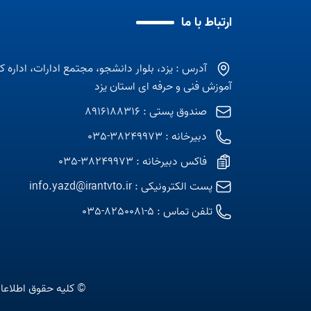
ارتباط با ما
آدرس : یزد، بلوار دانشجو، مجتمع ادارات، اداره ک
آموزش فنی و حرفه ای استان یزد
صندوق پستی : 8916188316
دبیرخانه : 38249973-035
فاکس دبیرخانه : 38249973-035
پست الکترونیکی :
info.yazd@irantvto.ir
تلفن تماس :
5-8250081-035
© کلیه حقوق اطلاعا