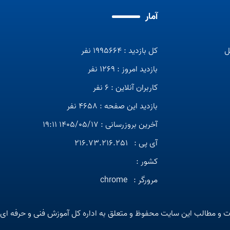
آمار
ل
کل بازدید : 1995664 نفر
بازدید امروز : 1269 نفر
کاربران آنلاین : 6 نفر
بازدید این صفحه : 4658 نفر
آخرین بروزرسانی : 1405/05/17 19:11
آی پی :
216.73.216.251
کشور :
مرورگر :
chrome
ت و مطالب این سایت محفوظ و متعلق به اداره کل آموزش فنی و حرفه ای ا